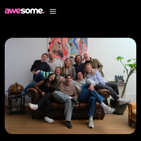
Ga
naar
inhoud